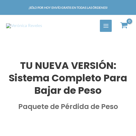
Ir
¡SÓLO POR HOY ENVÍO GRATIS EN TODAS LAS ÓRDENES!
al
contenido
TU NUEVA VERSIÓN:
Sistema Completo Para
Bajar de Peso
Paquete de Pérdida de Peso