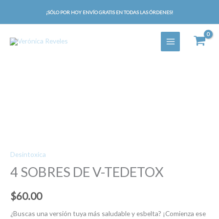
V-
Ir
¡SÓLO POR HOY ENVÍO GRATIS EN TODAS LAS ÓRDENES!
TEDETOX
al
cantidad
contenido
4
SOBRES
DE
V-
TEDETOX
Desintoxica
cantidad
4 SOBRES DE V-TEDETOX
$
60.00
¿Buscas una versión tuya más saludable y esbelta? ¡Comienza ese